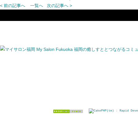
< 前の記事へ
一覧へ
次の記事へ >
リンク
小桃デザイン
E-mail / info[@]komomo.biz